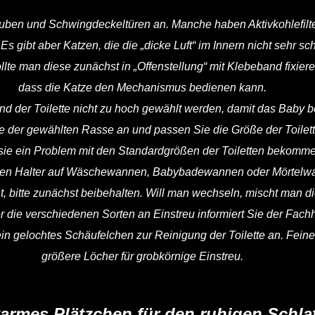
auben und Schwingdeckeltüren an. Manche haben Aktivkohlefilt
Es gibt aber Katzen, die die „dicke Luft“ im Innern nicht sehr sc
lte man diese zunächst in „Offenstellung“ mit Klebeband fixiere
dass die Katze den Mechanismus bedienen kann.
and der Toilette nicht zu hoch gewählt werden, damit das Baby
der gewählten Rasse an und passen Sie die Größe der Toilet
sie ein Problem mit den Standardgrößen der Toiletten bekomme
en Halter auf Wäschewannen, Babybadewannen oder Mörtelw
t, bitte zunächst beibehalten. Will man wechseln, mischt man 
 die verschiedenen Sorten an Einstreu informiert Sie der Fachh
in gelochtes Schäufelchen zur Reinigung der Toilette an. Feine
größere Löcher für grobkörnige Einstreu.
armes Plätzchen für den ruhigen Schla