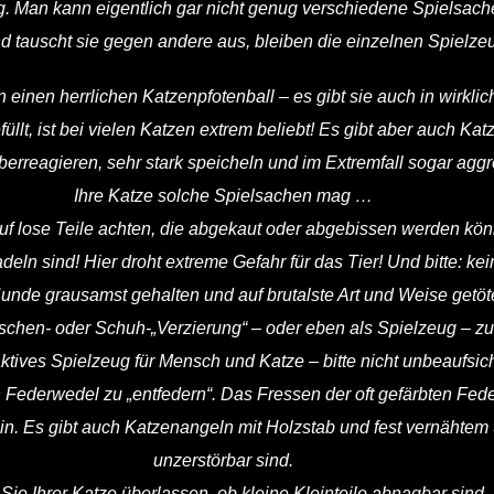
eug. Man kann eigentlich gar nicht genug verschiedene Spielsa
tauscht sie gegen andere aus, bleiben die einzelnen Spielzeug
 einen herrlichen Katzenpfotenball – es gibt sie auch in wirkli
llt, ist bei vielen Katzen extrem beliebt! Es gibt aber auch Ka
berreagieren, sehr stark speicheln und im Extremfall sogar agg
Ihre Katze solche Spielsachen mag …
auf lose Teile achten, die abgekaut oder abgebissen werden kön
ln sind! Hier droht extreme Gefahr für das Tier! Und bitte: ke
nde grausamst gehalten und auf brutalste Art und Weise getöt
schen- oder Schuh-„Verzierung“ – oder eben als Spielzeug – z
tives Spielzeug für Mensch und Katze – bitte nicht unbeaufsic
n Federwedel zu „entfedern“. Das Fressen der oft gefärbten Fed
ein. Es gibt auch Katzenangeln mit Holzstab und fest vernähte
unzerstörbar sind.
Sie Ihrer Katze überlassen, ob kleine Kleinteile abnagbar sind. 