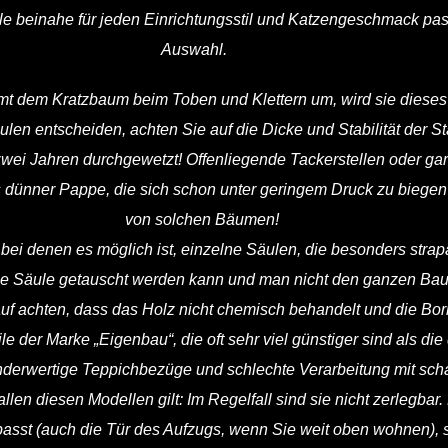
le beinahe für jeden Einrichtungsstil und Katzengeschmack passe
Auswahl.
 samt dem Kratzbaum beim Toben und Klettern um, wird sie dieses
äulen entscheiden, achten Sie auf die Dicke und Stabilität der 
zwei Jahren durchgewetzt! Offenliegende Tackerstellen oder ga
s dünner Pappe, die sich schon unter geringem Druck zu biegen
von solchen Bäumen!
ei denen es möglich ist, einzelne Säulen, die besonders strap
ne Säule getauscht werden kann und man nicht den ganzen Ba
f achten, dass das Holz nicht chemisch behandelt und die Borke 
e der Marke „Eigenbau“, die oft sehr viel günstiger sind als die 
nderwertige Teppichbezüge und schlechte Verarbeitung mit sc
llen diesen Modellen gilt: Im Regelfall sind sie nicht zerlegbar
asst (auch die Tür des Aufzugs, wenn Sie weit oben wohnen), 